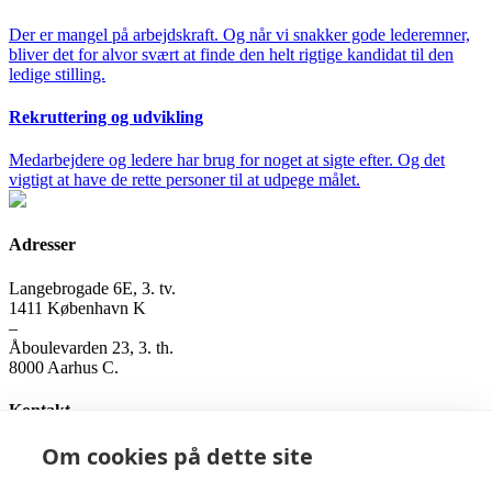
Der er mangel på arbejdskraft. Og når vi snakker gode lederemner,
bliver det for alvor svært at finde den helt rigtige kandidat til den
ledige stilling.
Rekruttering og udvikling
Medarbejdere og ledere har brug for noget at sigte efter. Og det
vigtigt at have de rette personer til at udpege målet.
Adresser
Langebrogade 6E, 3. tv.
1411 København K
–
Åboulevarden 23, 3. th.
8000 Aarhus C.
Kontakt
Om cookies på dette site
Genitor ApS
Tlf. 3141 0178