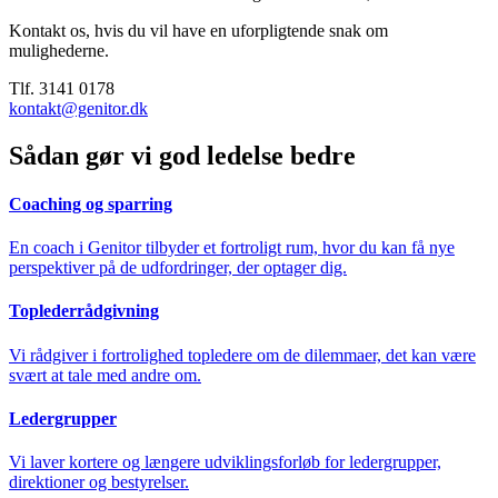
Kontakt os, hvis du vil have en uforpligtende snak om
mulighederne.
Tlf. 3141 0178
kontakt@genitor.dk
Sådan gør vi god ledelse bedre
Coaching og sparring
En coach i Genitor tilbyder et fortroligt rum, hvor du kan få nye
perspektiver på de udfordringer, der optager dig.
Topleder­rådgivning
Vi rådgiver i fortrolighed topledere om de dilemmaer, det kan være
svært at tale med andre om.
Ledergrupper
Vi laver kortere og længere udviklingsforløb for ledergrupper,
direktioner og bestyrelser.