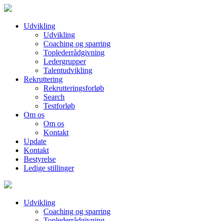
Udvikling
Udvikling
Coaching og sparring
Toplederrådgivning
Ledergrupper
Talentudvikling
Rekruttering
Rekrutteringsforløb
Search
Testforløb
Om os
Om os
Kontakt
Update
Kontakt
Bestyrelse
Ledige stillinger
Udvikling
Coaching og sparring
Toplederrådgivning