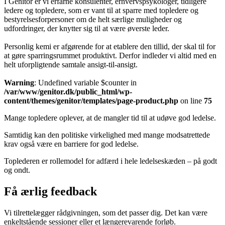
I Genitor er vi erfarne konsulenter, erhvervspsykologer, tidligere
ledere og topledere, som er vant til at sparre med topledere og
bestyrelsesforpersoner om de helt særlige muligheder og
udfordringer, der knytter sig til at være øverste leder.
Personlig kemi er afgørende for at etablere den tillid, der skal til for
at gøre sparringsrummet produktivt. Derfor indleder vi altid med en
helt uforpligtende samtale ansigt-til-ansigt.
Warning
: Undefined variable $counter in
/var/www/genitor.dk/public_html/wp-
content/themes/genitor/templates/page-product.php
on line
75
Mange topledere oplever, at de mangler tid til at udøve god ledelse.
Samtidig kan den politiske virkelighed med mange modsatrettede
krav også være en barriere for god ledelse.
Toplederen er rollemodel for adfærd i hele ledelseskæden – på godt
og ondt.
Få ærlig feedback
Vi tilrettelægger rådgivningen, som det passer dig. Det kan være
enkeltstående sessioner eller et længerevarende forløb.