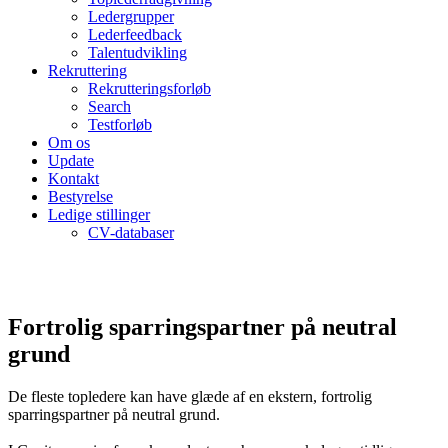
Ledergrupper
Lederfeedback
Talentudvikling
Rekruttering
Rekrutteringsforløb
Search
Testforløb
Om os
Update
Kontakt
Bestyrelse
Ledige stillinger
CV-databaser
TOPLEDERRÅDGIVNING
Vi giver dig
relevant og
dybdegående
rådgivning
Fortrolig sparringspartner på neutral
grund
De fleste topledere kan have glæde af en ekstern, fortrolig
sparringspartner på neutral grund.