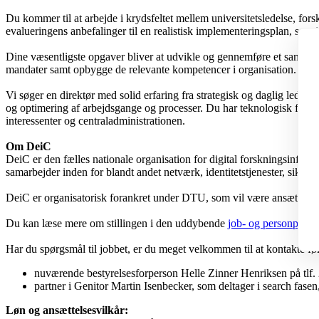
Du kommer til at arbejde i krydsfeltet mellem universitetsledelse, for
evalueringens anbefalinger til en realistisk implementeringsplan, samtid
Dine væsentligste opgaver bliver at udvikle og gennemføre et samlet ro
mandater samt opbygge de relevante kompetencer i organisation. Du ska
Vi søger en direktør med solid erfaring fra strategisk og daglig ledel
og optimering af arbejdsgange og processer. Du har teknologisk forståe
interessenter og centraladministrationen.
Om DeiC
DeiC er den fælles nationale organisation for digital forskningsinfras
samarbejder inden for blandt andet netværk, identitetstjenester, sikk
DeiC er organisatorisk forankret under DTU, som vil være ansættelse
Du kan læse mere om stillingen i den uddybende
job- og personprofil
Har du spørgsmål til jobbet, er du meget velkommen til at kontakte f
nuværende bestyrelsesforperson Helle Zinner Henriksen på tlf.
partner i Genitor Martin Isenbecker, som deltager i search fasen
Løn og ansættelsesvilkår: