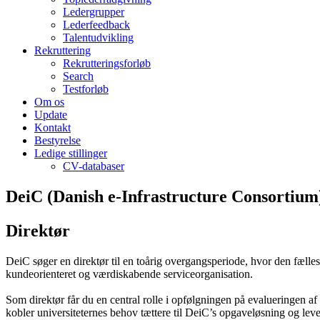
Ledergrupper
Lederfeedback
Talentudvikling
Rekruttering
Rekrutteringsforløb
Search
Testforløb
Om os
Update
Kontakt
Bestyrelse
Ledige stillinger
CV-databaser
DeiC (Danish e-Infrastructure Consortium
Direktør
DeiC søger en direktør til en toårig overgangsperiode, hvor den fælles n
kundeorienteret og værdiskabende serviceorganisation.
Som direktør får du en central rolle i opfølgningen på evalueringen a
kobler universiteternes behov tættere til DeiC’s opgaveløsning og leve