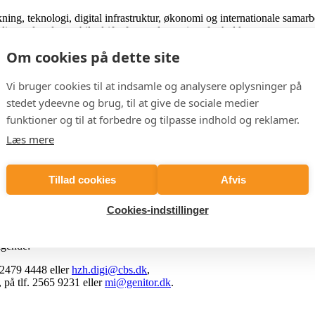
skning, teknologi, digital infrastruktur, økonomi og internationale sama
ig med at den stabile drift af centrale services fastholdes.
Om cookies på dette site
admap for etableringen af Nyt DeiC, sikre stabil drift og en profession
l samtidig sikre klar kommunikation, solid ledelsesbetjening og ensarte
Vi bruger cookies til at indsamle og analysere oplysninger på
se i en kompleks organisation. Du har dokumenteret erfaring med at sikre
stedet ydeevne og brug, til at give de sociale medier
lse på ledelsesniveau og kan navigere sikkert i relationen mellem univer
funktioner og til at forbedre og tilpasse indhold og reklamer.
Læs mere
truktur for de danske universiteter. Organisationen understøtter forskn
erhed, datahåndtering, HPC og internationale forskningsinfrastrukturer.
Tillad cookies
Afvis
ssted.
Cookies-indstillinger
.
ølgende:
 2479 4448 eller
hzh.digi@cbs.dk
,
, på tlf. 2565 9231 eller
mi@genitor.dk
.