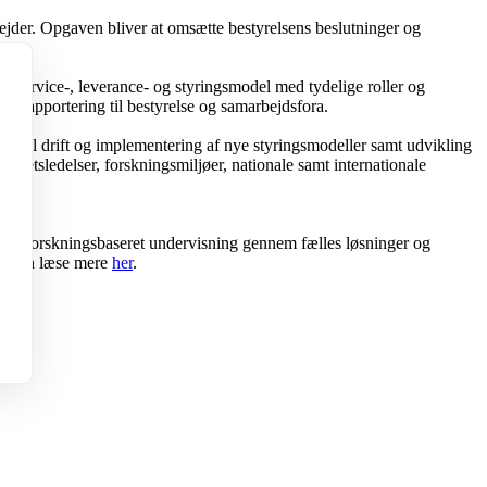
rbejder. Opgaven bliver at omsætte bestyrelsens beslutninger og
el service-, leverance- og styringsmodel med tydelige roller og
t rapportering til bestyrelse og samarbejdsfora.
 stabil drift og implementering af nye styringsmodeller samt udvikling
sitetsledelser, forskningsmiljøer, nationale samt internationale
ing og forskningsbaseret undervisning gennem fælles løsninger og
 Du kan læse mere
her
.