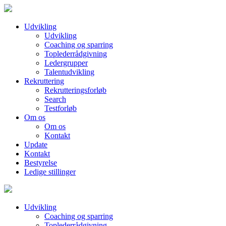
Udvikling
Udvikling
Coaching og sparring
Toplederrådgivning
Ledergrupper
Talentudvikling
Rekruttering
Rekrutteringsforløb
Search
Testforløb
Om os
Om os
Kontakt
Update
Kontakt
Bestyrelse
Ledige stillinger
Udvikling
Coaching og sparring
Toplederrådgivning