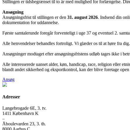
Stillingen er tidsbegrænset til to år med mulighed for forlængelse. 
Ansøgning
Ansøgningsfrist til stillingen er den
31. august 2026
. Indsend din on
dokumentation for uddannelse.
Første samtalerunde foregår forventeligt i uge 37 og eventuel 2. samta
Alle henvendelser behandles fortroligt. Vi glæder os til at høre fra dig.
Ansøgninger modtaget efter ansøgningsfristens udløb tages ikke i betr
Alle interesserede uanset alder, køn, handicap, race, religion eller etn
blandt andet sikkerhed og eksportkontrol, kan der blive foretage open s
Ansøg
Adresser
Langebrogade 6E, 3. tv.
1411 København K
–
Åboulevarden 23, 3. th.
8000 Aarhus C.