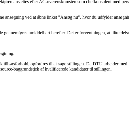
Direktøren ansættes efter AC-overenskomsten som chefkonsulent med pers
line ansøgning ved at åbne linket "Ansøg nu", hvor du udfylder ansøg
le gennemføres umiddelbart herefter. Det er forventningen, at tiltrædelse
agtning.
isk tilhørsforhold, opfordres til at søge stillingen. Da DTU arbejder med
ource-baggrundstjek af kvalificerede kandidater til stillingen.