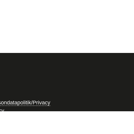
ondatapolitik/Privacy
cy