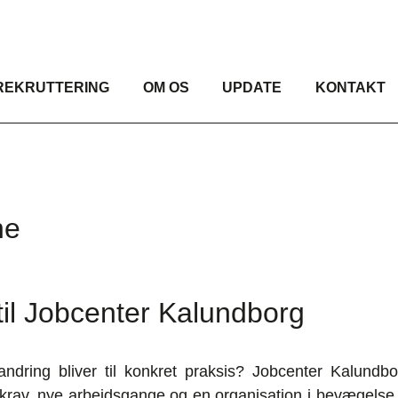
REKRUTTERING
OM OS
UPDATE
KONTAKT
ne
til Jobcenter Kalundborg
andring bliver til konkret praksis? Jobcenter Kalund
krav, nye arbejdsgange og en organisation i bevægelse k