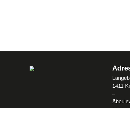
Adre
Langebr
1411 K
–
Åboulev
8000 A