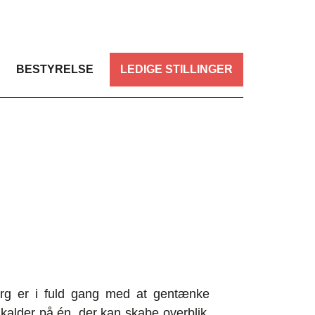
BESTYRELSE
LEDIGE STILLINGER
borg er i fuld gang med at gentænke
alder på én, der kan skabe overblik,