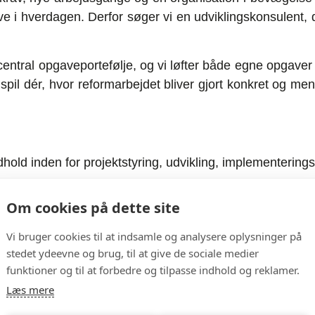
leve i hverdagen. Derfor søger vi en udviklingskonsulent,
entral opgaveportefølje, og vi løfter både egne opgaver
i spil dér, hvor reformarbejdet bliver gjort konkret og
ndhold inden for projektstyring, udvikling, implementering
ed i opgaveløsningen
Om cookies på dette site
f de mest spændende forandringer, som Jobcentret står mid
Vi bruger cookies til at indsamle og analysere oplysninger på
stedet ydeevne og brug, til at give de sociale medier
tet og en kultur i Staben, hvor vi sparrer, deler viden og
funktioner og til at forbedre og tilpasse indhold og reklamer.
Læs mere
v, hvor du kan planlægge arbejdsugen, så den matcher bå
suge samt hjemmearbejde.