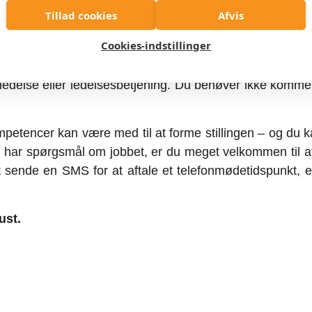
Tillad cookies
Afvis
Cookies-indstillinger
eskæftigelsesområdet eller nærliggende velfærdsområder
se, en interesseorganisation eller et konsulenthus, 
ktledelse eller ledelsesbetjening. Du behøver ikke komm
mpetencer kan være med til at forme stillingen – og du
 har spørgsmål om jobbet, er du meget velkommen til a
 sende en SMS for at aftale et telefonmødetidspunkt, el
ust.