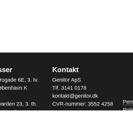
sser
Kontakt
ogade 6E, 3. tv.
Genitor ApS
øbenhavn K
Tlf. 3141 0178
kontakt@genitor.dk
Pers
arden 23, 3. th.
CVR-nummer: 3552 4258
Poli
arhus C.
Følg os på LinkedIn