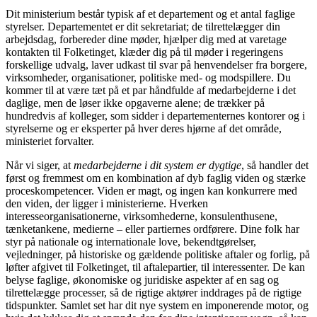
Dit ministerium består typisk af et departement og et antal faglige
styrelser. Departementet er dit sekretariat; de tilrettelægger din
arbejdsdag, forbereder dine møder, hjælper dig med at varetage
kontakten til Folketinget, klæder dig på til møder i regeringens
forskellige udvalg, laver udkast til svar på henvendelser fra borgere,
virksomheder, organisationer, politiske med- og modspillere. Du
kommer til at være tæt på et par håndfulde af medarbejderne i det
daglige, men de løser ikke opgaverne alene; de trækker på
hundredvis af kolleger, som sidder i departementernes kontorer og i
styrelserne og er eksperter på hver deres hjørne af det område,
ministeriet forvalter.
Når vi siger, at
medarbejderne i dit system er dygtige
, så handler det
først og fremmest om en kombination af dyb faglig viden og stærke
proceskompetencer. Viden er magt, og ingen kan konkurrere med
den viden, der ligger i ministerierne. Hverken
interesseorganisationerne, virksomhederne, konsulenthusene,
tænketankene, medierne – eller partiernes ordførere. Dine folk har
styr på nationale og internationale love, bekendtgørelser,
vejledninger, på historiske og gældende politiske aftaler og forlig, på
løfter afgivet til Folketinget, til aftalepartier, til interessenter. De kan
belyse faglige, økonomiske og juridiske aspekter af en sag og
tilrettelægge processer, så de rigtige aktører inddrages på de rigtige
tidspunkter. Samlet set har dit nye system en imponerende motor, og