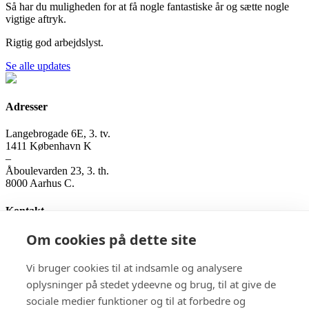
Så har du muligheden for at få nogle fantastiske år og sætte nogle
vigtige aftryk.
Rigtig god arbejdslyst.
Se alle updates
Adresser
Langebrogade 6E, 3. tv.
1411 København K
–
Åboulevarden 23, 3. th.
8000 Aarhus C.
Kontakt
Om cookies på dette site
Genitor ApS
Tlf. 3141 0178
kontakt@genitor.dk
Vi bruger cookies til at indsamle og analysere
CVR-nummer: 3552 4258
oplysninger på stedet ydeevne og brug, til at give de
sociale medier funktioner og til at forbedre og