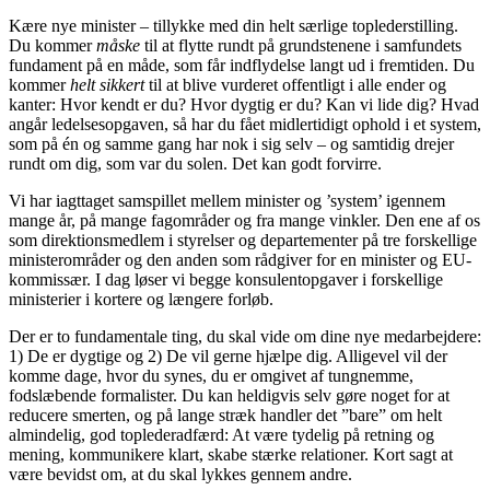
Kære nye minister – tillykke med din helt særlige toplederstilling.
Du kommer
måske
til at flytte rundt på grundstenene i samfundets
fundament på en måde, som får indflydelse langt ud i fremtiden. Du
kommer
helt sikkert
til at blive vurderet offentligt i alle ender og
kanter: Hvor kendt er du? Hvor dygtig er du? Kan vi lide dig? Hvad
angår ledelsesopgaven, så har du fået midlertidigt ophold i et system,
som på én og samme gang har nok i sig selv – og samtidig drejer
rundt om dig, som var du solen. Det kan godt forvirre.
Vi har iagttaget samspillet mellem minister og ’system’ igennem
mange år, på mange fagområder og fra mange vinkler. Den ene af os
som direktionsmedlem i styrelser og departementer på tre forskellige
ministerområder og den anden som rådgiver for en minister og EU-
kommissær. I dag løser vi begge konsulentopgaver i forskellige
ministerier i kortere og længere forløb.
Der er to fundamentale ting, du skal vide om dine nye medarbejdere:
1) De er dygtige og 2) De vil gerne hjælpe dig. Alligevel vil der
komme dage, hvor du synes, du er omgivet af tungnemme,
fodslæbende formalister. Du kan heldigvis selv gøre noget for at
reducere smerten, og på lange stræk handler det ”bare” om helt
almindelig, god toplederadfærd: At være tydelig på retning og
mening, kommunikere klart, skabe stærke relationer. Kort sagt at
være bevidst om, at du skal lykkes gennem andre.