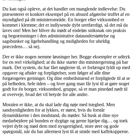
Du kan også opleve, at det handler om manglende indlevelse: Du
præsenterer et konkret eksempel på en absurd afgørelse truffet af en
myndighed på dit ministerområde. En borger eller virksomhed er
kommet i klemme; det er indlysende dybt uretfærdigt, så det må da
laves om! Men her bliver du mødt af endeløs sniksnak om praksis
og begrænsninger i den administrative dataunderstøttelse og
sagsbunker og ligebehandling og muligheden for uheldig
præcedens… så nej.
Der er ikke nogen nemme løsninger her. Begge eksempler er udtryk
for en reel virkelighed; at du ikke starter din ministergerning på bar
mark. Det system, du har fået nøglerne til, er forlængst fyldt op med
opgaver og aftaler og forpligtelser, som følger af alle dine
forgængeres gerninger. Og dine embedsmænd er forpligtede til at se
på helheden, hele tiden – og hver gang man får lyst til at gøre noget
godt for én borger, virksomhed, gruppe, så er man pinedød nødt til
at overveje, hvad det vil betyde for alle andre.
Moralen er ikke, at du skal lade dig nøje med træghed. Men
sandsynligheden for at lykkes, er størst, hvis du forstår
dynamikkerne i den modstand, du møder. Så husk at dine nye
medarbejdere på bunden er dygtige og gerne hjælpe dig… og træk
vejret dybt og mød dem med nysgerrighed, store ører og gode
spørgsmål, når du har allermest lyst til at smide med kaffekopperne.