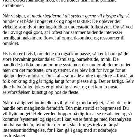
ambitioner.
Når vi siger, at
medarbejderne i dit system gerne vil hjælpe dig
, så
bunder det både i noget etisk og noget taktisk: De oplever det
virkelig som dybt meningsfuldt at understøtte folkestyret. Og så ved
de i øvrigt også godt, at I oftest har sammenfaldende interesser –
nemlig at maksimere flowet af opmærksomhed og ressourcer til
området.
Hvis du er i tvivl, om dette nu også kan passe, så tænk bare på de
store forvaltningsskandaler: Tamilsag, barnebrude, mink. De
handlede jo ikke om autonome systemer, der underløb demokratiet
men om det modsatte; om systemer, der blev lidt for ivrige for at
hjælpe deres minister. Du skal – som alle andre topledere – forstå, at
folk omkring dig går rigtig langt for at please dig. Det er farligt. Selv
dine halvdårlige jokes er pludselig sjove, og det kan jo puste
selvforståelsen kunstigt op hos de fleste.
Når du alligevel indimellem vil føle dig modarbejdet, så vil det ofte
handle om manglende fremdrift. Din ministertid er begrænset! Du
vil flytte noget! Hele verden hopper på dig for at se resultater, og så
kommer ’systemet’ og siger, at I kan være færdige med foranalysen
om halvandet år, hvorefter der nok skal bruges trekvart år på
interessentinddragelse, før I kan gå i gang med at udarbejde
lovforslaget.