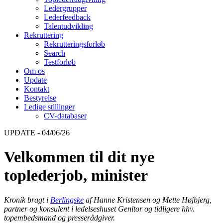
Ledergrupper
Lederfeedback
Talentudvikling
Rekruttering
Rekrutteringsforløb
Search
Testforløb
Om os
Update
Kontakt
Bestyrelse
Ledige stillinger
CV-databaser
UPDATE - 04/06/26
Velkommen til dit nye
toplederjob, minister
Kronik bragt i
Berlingske
af Hanne Kristensen og Mette Højbjerg,
partner og konsulent i ledelseshuset Genitor og tidligere hhv.
topembedsmand og presserådgiver.