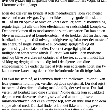
hvis det lykkes dig at spænde den for dine intentioners vogn, så kan
I komme virkelig langt.
Men det kræver sin kvinde at lede medarbejdere, som ved meget
mere, end man selv gør. Og de er ikke altid lige gode til at skære
til… så du vil opleve at blive druknet i detaljer, fordi historikken og
reguleringen på alle områder efterhånden er rædselsfuldt kompleks.
Det bærer kimen til to modsatrettede skrækscenarier: Du kan enten
blive så intimideret af kompleksiteten, at du trækker dig fra dialogen,
barrikaderer dig med få udvalgte rådgivere og fokuserer det meste af
din energi på nogle symbolske PR-venlige spørgsmål og dit
gennemslag på sociale medier. Det er et ærgerligt spild af
muligheden for at sætte aftryk. Eller du kan falde i den modsatte
grøft og blive overdrevent optaget af at bevise, at du er mindst lige
så klog og dygtig til at sætte dig ind i detaljerne som dine
embedsmænd. Så ender du med at lyde som et talende notat, når tv-
kameraerne kører – og det er ikke befordrende for dit følgeskab.
Du skal insistere på, at I sammen finder en mellemvej, hvor du kan
lede gennem holdninger, værdier og gode spørgsmål. Du skal også
insistere på den direkte dialog med de folk, der ved mest. Du skal
være i tæt kontakt med dine styrelser. Nogle gange kan et usikkert
departement desværre stive sig selv af ved at monopolisere
ministerkontakten; det er en kæmpe fejl, som du ikke skal lade dem
slippe afsted med. Du skal finde ro i, at det ikke er din opgave at
være ekspert samtidig med, at du holder fast i dine politiske