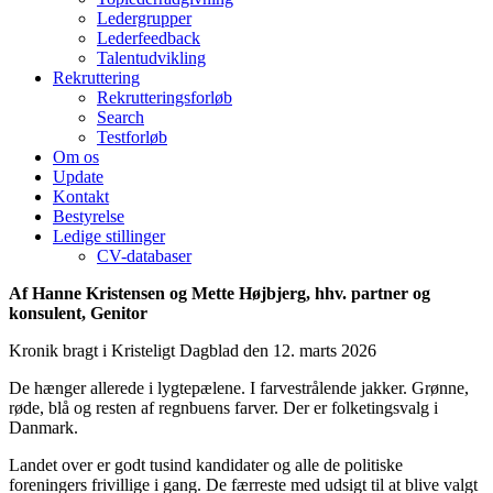
Ledergrupper
Lederfeedback
Talentudvikling
Rekruttering
Rekrutteringsforløb
Search
Testforløb
Om os
Update
Kontakt
Bestyrelse
Ledige stillinger
CV-databaser
Af Hanne Kristensen og Mette Højbjerg, hhv. partner og
konsulent, Genitor
Kronik bragt i Kristeligt Dagblad den 12. marts 2026
De hænger allerede i lygtepælene. I farvestrålende jakker. Grønne,
røde, blå og resten af regnbuens farver. Der er folketingsvalg i
Danmark.
Landet over er godt tusind kandidater og alle de politiske
foreningers frivillige i gang. De færreste med udsigt til at blive valgt