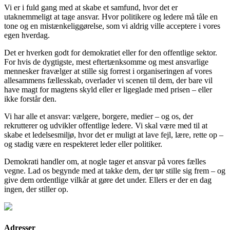
Vi er i fuld gang med at skabe et samfund, hvor det er
utaknemmeligt at tage ansvar. Hvor politikere og ledere må tåle en
tone og en mistænkeliggørelse, som vi aldrig ville acceptere i vores
egen hverdag.
Det er hverken godt for demokratiet eller for den offentlige sektor.
For hvis de dygtigste, mest eftertænksomme og mest ansvarlige
mennesker fravælger at stille sig forrest i organiseringen af vores
allesammens fællesskab, overlader vi scenen til dem, der bare vil
have magt for magtens skyld eller er ligeglade med prisen – eller
ikke forstår den.
Vi har alle et ansvar: vælgere, borgere, medier – og os, der
rekrutterer og udvikler offentlige ledere. Vi skal være med til at
skabe et ledelsesmiljø, hvor det er muligt at lave fejl, lære, rette op –
og stadig være en respekteret leder eller politiker.
Demokrati handler om, at nogle tager et ansvar på vores fælles
vegne. Lad os begynde med at takke dem, der tør stille sig frem – og
give dem ordentlige vilkår at gøre det under. Ellers er der en dag
ingen, der stiller op.
Adresser