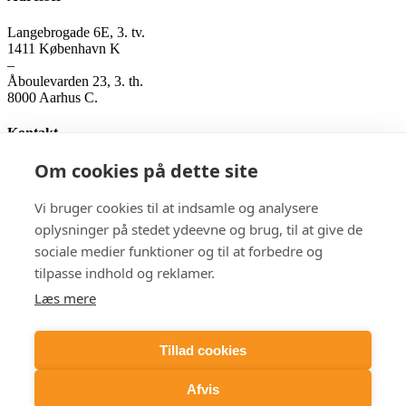
Langebrogade 6E, 3. tv.
1411 København K
–
Åboulevarden 23, 3. th.
8000 Aarhus C.
Kontakt
Om cookies på dette site
Genitor ApS
Tlf. 3141 0178
kontakt@genitor.dk
Vi bruger cookies til at indsamle og analysere
CVR-nummer: 3552 4258
oplysninger på stedet ydeevne og brug, til at give de
sociale medier funktioner og til at forbedre og
tilpasse indhold og reklamer.
Følg os på LinkedIn
Læs mere
Tillad cookies
Afvis