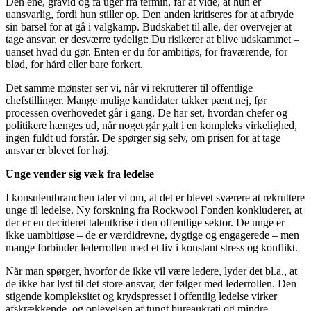
Den ene, gravid og få uger fra termin, får at vide, at hun er
uansvarlig, fordi hun stiller op. Den anden kritiseres for at afbryde
sin barsel for at gå i valgkamp. Budskabet til alle, der overvejer at
tage ansvar, er desværre tydeligt: Du risikerer at blive udskammet –
uanset hvad du gør. Enten er du for ambitiøs, for fraværende, for
blød, for hård eller bare forkert.
Det samme mønster ser vi, når vi rekrutterer til offentlige
chefstillinger. Mange mulige kandidater takker pænt nej, før
processen overhovedet går i gang. De har set, hvordan chefer og
politikere hænges ud, når noget går galt i en kompleks virkelighed,
ingen fuldt ud forstår. De spørger sig selv, om prisen for at tage
ansvar er blevet for høj.
Unge vender sig væk fra ledelse
I konsulentbranchen taler vi om, at det er blevet sværere at rekruttere
unge til ledelse. Ny forskning fra Rockwool Fonden konkluderer, at
der er en decideret talentkrise i den offentlige sektor. De unge er
ikke uambitiøse – de er værdidrevne, dygtige og engagerede – men
mange forbinder lederrollen med et liv i konstant stress og konflikt.
Når man spørger, hvorfor de ikke vil være ledere, lyder det bl.a., at
de ikke har lyst til det store ansvar, der følger med lederrollen. Den
stigende kompleksitet og krydspresset i offentlig ledelse virker
afskrækkende, og oplevelsen af tungt bureaukrati og mindre