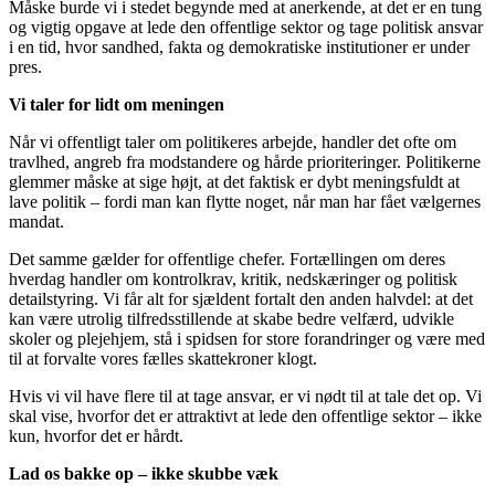
Måske burde vi i stedet begynde med at anerkende, at det er en tung
og vigtig opgave at lede den offentlige sektor og tage politisk ansvar
i en tid, hvor sandhed, fakta og demokratiske institutioner er under
pres.
Vi taler for lidt om meningen
Når vi offentligt taler om politikeres arbejde, handler det ofte om
travlhed, angreb fra modstandere og hårde prioriteringer. Politikerne
glemmer måske at sige højt, at det faktisk er dybt meningsfuldt at
lave politik – fordi man kan flytte noget, når man har fået vælgernes
mandat.
Det samme gælder for offentlige chefer. Fortællingen om deres
hverdag handler om kontrolkrav, kritik, nedskæringer og politisk
detailstyring. Vi får alt for sjældent fortalt den anden halvdel: at det
kan være utrolig tilfredsstillende at skabe bedre velfærd, udvikle
skoler og plejehjem, stå i spidsen for store forandringer og være med
til at forvalte vores fælles skattekroner klogt.
Hvis vi vil have flere til at tage ansvar, er vi nødt til at tale det op. Vi
skal vise, hvorfor det er attraktivt at lede den offentlige sektor – ikke
kun, hvorfor det er hårdt.
Lad os bakke op – ikke skubbe væk