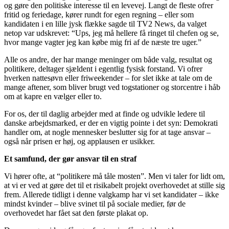
og gøre den politiske interesse til en levevej. Langt de fleste ofrer
fritid og feriedage, kører rundt for egen regning – eller som
kandidaten i en lille jysk flække sagde til TV2 News, da valget
netop var udskrevet: “Ups, jeg må hellere få ringet til chefen og se,
hvor mange vagter jeg kan købe mig fri af de næste tre uger.”
Alle os andre, der har mange meninger om både valg, resultat og
politikere, deltager sjældent i egentlig fysisk forstand. Vi ofrer
hverken nattesøvn eller friweekender – for slet ikke at tale om de
mange aftener, som bliver brugt ved togstationer og storcentre i håb
om at kapre en vælger eller to.
For os, der til daglig arbejder med at finde og udvikle ledere til
danske arbejdsmarked, er der en vigtig pointe i det syn: Demokrati
handler om, at nogle mennesker beslutter sig for at tage ansvar –
også når prisen er høj, og applausen er usikker.
Et samfund, der gør ansvar til en straf
Vi hører ofte, at “politikere må tåle mosten”. Men vi taler for lidt om,
at vi er ved at gøre det til et risikabelt projekt overhovedet at stille sig
frem. Allerede tidligt i denne valgkamp har vi set kandidater – ikke
mindst kvinder – blive svinet til på sociale medier, før de
overhovedet har fået sat den første plakat op.