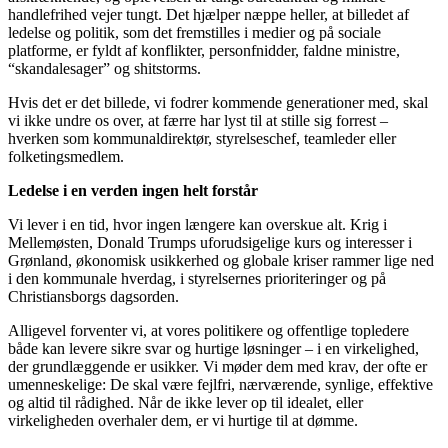
handlefrihed vejer tungt. Det hjælper næppe heller, at billedet af
ledelse og politik, som det fremstilles i medier og på sociale
platforme, er fyldt af konflikter, personfnidder, faldne ministre,
“skandalesager” og shitstorms.
Hvis det er det billede, vi fodrer kommende generationer med, skal
vi ikke undre os over, at færre har lyst til at stille sig forrest –
hverken som kommunaldirektør, styrelseschef, teamleder eller
folketingsmedlem.
Ledelse i en verden ingen helt forstår
Vi lever i en tid, hvor ingen længere kan overskue alt. Krig i
Mellemøsten, Donald Trumps uforudsigelige kurs og interesser i
Grønland, økonomisk usikkerhed og globale kriser rammer lige ned
i den kommunale hverdag, i styrelsernes prioriteringer og på
Christiansborgs dagsorden.
Alligevel forventer vi, at vores politikere og offentlige topledere
både kan levere sikre svar og hurtige løsninger – i en virkelighed,
der grundlæggende er usikker. Vi møder dem med krav, der ofte er
umenneskelige: De skal være fejlfri, nærværende, synlige, effektive
og altid til rådighed. Når de ikke lever op til idealet, eller
virkeligheden overhaler dem, er vi hurtige til at dømme.