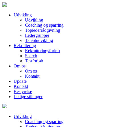
Udvikling
Udvikling
Coaching og sparring
Toplederrådgivning
Ledergrupper
Talentudvikling
Rekruttering
Rekrutteringsforløb
Search
Testforløb
Om os
Om os
Kontakt
Update
Kontakt
Bestyrelse
Ledige stillinger
Udvikling
Coaching og sparring
Toplederrådgivning