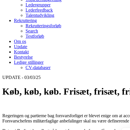
Ledergrupper
Lederfeedback
Talentudvikling
Rekruttering
Rekrutteringsforløb
Search
Testforløb
Om os
Update
Kontakt
Bestyrelse
Ledige stillinger
CV-databaser
UPDATE - 03/03/25
Køb, køb, køb. Frisæt, frisæt, fr
Regeringen og partierne bag forsvarsforliget er blevet enige om at ac
Forsvarschefens militærfaglige anbefalinger skal nu være definerende