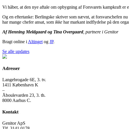
Vi håber, at den nye aftale om opbygning af Forsvarets kampkraft er et fø
Og en eftertanke: Berlingske skriver som nævnt, at forsvarschefen nu 
har mange chefer ansat, som
ikke
har markant indflydelse på den organi
Af Henning Meldgaard og Tina Overgaard
,
partnere i Genitor
Bragt online i
Altinget
og
JP
.
Se alle updates
Adresser
Langebrogade 6E, 3. tv.
1411 København K
–
Åboulevarden 23, 3. th.
8000 Aarhus C.
Kontakt
Genitor ApS
Tlf. 3141 0178