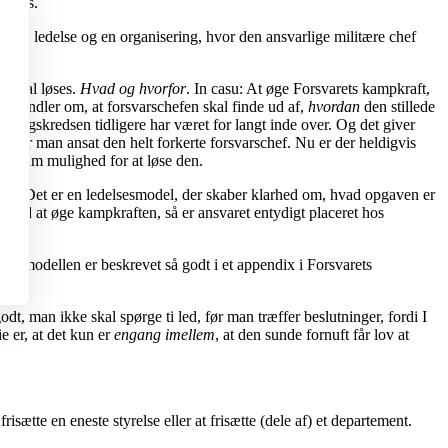
ig vis.
litære ledelse og en organisering, hvor den ansvarlige militære chef
n skal løses.
Hvad og hvorfor
. In casu: At øge Forsvarets kampkraft,
et handler om, at forsvarschefen skal finde ud af,
hvordan
den stillede
orligskredsen tidligere har været for langt inde over. Og det giver
å har man ansat den helt forkerte forsvarschef. Nu er der heldigvis
ver ham mulighed for at løse den.
pgave. Det er en ledelsesmodel, der skaber klarhed om, hvad opgaven er
 med at øge kampkraften, så er ansvaret entydigt placeret hos
esmodellen er beskrevet så godt i et appendix i Forsvarets
dt, man ikke skal spørge ti led, før man træffer beslutninger, fordi I
ie er, at det kun er
engang imellem
, at den sunde fornuft får lov at
ætte en eneste styrelse eller at frisætte (dele af) et departement.