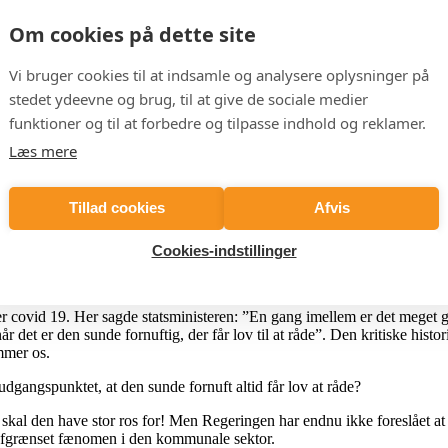
ydelse på dansk forsvar, og det er en historie, der kan læses på forskell
Om cookies på dette site
nder at ligne en tydeligere rollefordeling mellem den politiske og den mi
Vi bruger cookies til at indsamle og analysere oplysninger på
ke ledelse definerer den opgave, der skal løses, og begrunder, hvorfor de
stedet ydeevne og brug, til at give de sociale medier
n troværdig trussel mod et eller flere NATO-lande inden for få år. Og d
funktioner og til at forbedre og tilpasse indhold og reklamer.
e kampkraften mest muligt hurtigst muligt. Det er opgaver, som forsvars-f
lificerede end forsvarschefen til at vurdere, hvordan kampkraften øges, s
Læs mere
 en god ide, at politikerne definerer, hvilken opgave han skal løse og gi
 rammer, og at man sætter forsvarschefen fri til at løse den stillede o
Tillad cookies
Afvis
fen får 50 mia. til indkøb i 2025 og 2026 og mod forventning
ikke
lykkes
løse opgaven.
Cookies-indstillinger
 den Mission Command, som er NATOs overordnede føringsprincip. Ledels
der covid 19. Her sagde statsministeren: ”En gang imellem er det meget go
r det er den sunde fornuftig, der får lov til at råde”. Den kritiske histor
mmer os.
udgangspunktet, at den sunde fornuft altid får lov at råde?
al den have stor ros for! Men Regeringen har endnu ikke foreslået at fris
et afgrænset fænomen i den kommunale sektor.