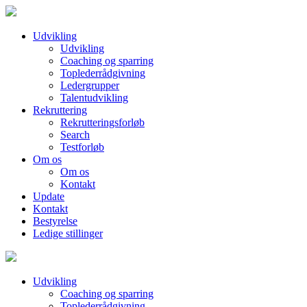
Udvikling
Udvikling
Coaching og sparring
Toplederrådgivning
Ledergrupper
Talentudvikling
Rekruttering
Rekrutteringsforløb
Search
Testforløb
Om os
Om os
Kontakt
Update
Kontakt
Bestyrelse
Ledige stillinger
Udvikling
Coaching og sparring
Toplederrådgivning