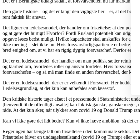
Det er i Berlingske udlagt sådan, at forsvarschefen nu får markant indfl
Den gode historie – og det er langt den vigtigste her – er, at det begy
rent faktisk får ansvar.
Det ligner en ledelsesmodel, der handler om frisættelse; at den politis
og at gøre det hurtigt! Hvorfor? Fordi Rusland potentielt kan udgøre e
opgave løses bedst muligt. Hvilke kapaciteter skal anskaffes for at øg
ikke mening – slet ikke nu. Hvis forsvarsforligspartierne er bedre kva
bred enighed om, at vi har en rigtig dygtig forsvarschef. Derfor er det
Det er en ledelsesmodel, der handler om man politisk sætter retning og
og klarhed om, hvorledes roller og ansvar fordeles. Hvis forsvarsche
forsvarschefen – og så må man finde en anden forsvarschef, der kan 
Det er en ledelsesmodel, der er er velkendt i Forsvaret. Her hedder
Ledelsesgrundlag, at det kun kan anbefales som læsestof.
Den kritiske historie tager afsæt i et pressemøde i Statsministeriet un
[henvendt til de offentligt ansatte] kan faktisk ganske, ganske meget, nå
råde. At det kun sker, når ulykker som covid 19 og Donald Trump ra
Kan vi ikke gøre det lidt bedre? Kan vi ikke hæve ambition, så det er 
Regeringen har længe talt om frisættelse i den kommunale sektor. Det sk
Frisættelse bliver en undtagelsestilstand (covid 19 og Trump) eller 